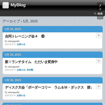
MyBlog
メ
ニ
ュ
検索
ー
アーカイブ › 5月, 2025
5月 30, 2025
合同トレーニング会４ ⑱
By
mizuguchi
カテゴリー:
お知らせ
5月 30, 2025
新！ランチタイム ただいま変身中
By
mizuguchi
カテゴリー:
お知らせ
,
未分類
5月 30, 2025
ディスク大会「ボーダーコリー ラム＆Ｍ・ダックス 碧」
By
mizuguchi
カテゴリー:
お知らせ