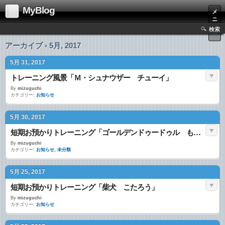
MyBlog
メ
ニ
ュ
検索
ー
アーカイブ › 5月, 2017
5月 31, 2017
トレーニング風景「Ｍ・シュナウザー チューイ」
By
mizuguchi
カテゴリー:
お知らせ
5月 30, 2017
短期お預かりトレーニング「ゴールデンドゥードゥル もこ」
By
mizuguchi
カテゴリー:
お知らせ
,
未分類
5月 25, 2017
短期お預かりトレーニング「柴犬 こたろう」
By
mizuguchi
カテゴリー:
お知らせ