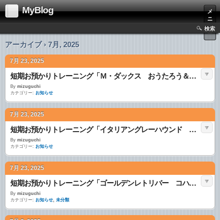
MyBlog
メ
ニ
ュ
検索
ー
アーカイブ › 7月, 2025
7月 23, 2025
短期お預かりトレーニング「Ｍ・ダックス おうたろう＆あきら＆きん」
By
mizuguchi
カテゴリー:
お知らせ
7月 23, 2025
短期お預かりトレーニング「イタリアングレーハウンド ライス」
By
mizuguchi
カテゴリー:
お知らせ
7月 23, 2025
短期お預かりトレーニング「ゴールデンレトリバー コハル＆ボーダーコリー ラム」
By
mizuguchi
カテゴリー:
お知らせ
,
未分類