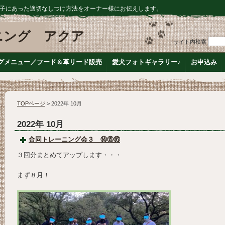
子にあった適切なしつけ方法をオーナー様にお伝えします。
ニング アクア
サイト内検索
グメニュー／フード＆革リード販売
愛犬フォトギャラリー♪
お申込み
TOPページ
> 2022年 10月
2022年 10月
合同トレーニング会３ ⑭⑮⑯
３回分まとめてアップします・・・
まず８月！