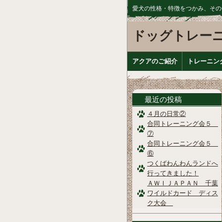
愛犬の性格・特徴をつかみ、その
ドッグトレー
アクアのご紹介
トレーニン
最近の投稿
４月の日常②
合同トレーニング会５
⑦
合同トレーニング会５
⑥
つくばわんわんランドへ
行ってきました！
ＡＷＩＪＡＰＡＮ 千葉
ワイルドカード ディス
ク大会