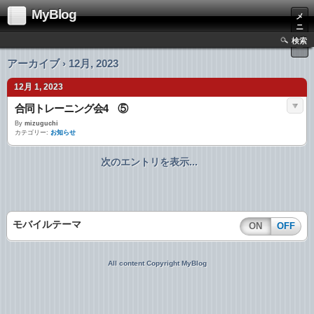
MyBlog
メ
ニ
ュ
検索
ー
アーカイブ › 12月, 2023
12月 1, 2023
合同トレーニング会4 ⑤
By
mizuguchi
カテゴリー:
お知らせ
次のエントリを表示...
モバイルテーマ
ON
OFF
All content Copyright MyBlog