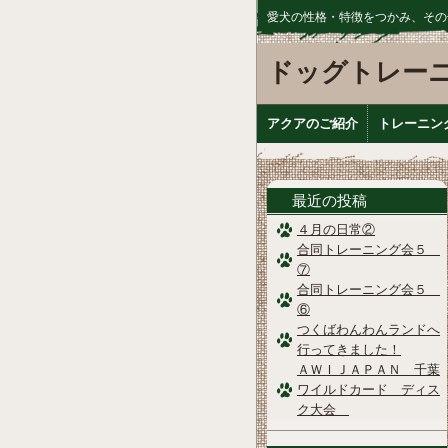
愛犬の性格・特徴をつかみ、その
ドッグトレー
アクアのご紹介
トレーニン
最近の投稿
４月の日常②
合同トレーニング会５
⑦
合同トレーニング会５
⑥
つくばわんわんランドへ
行ってきました！
ＡＷＩＪＡＰＡＮ 千葉
ワイルドカード ディス
ク大会