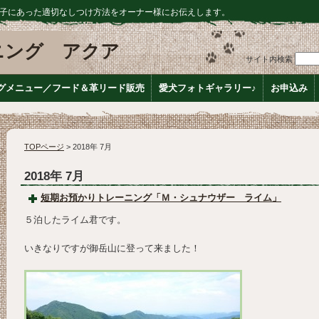
子にあった適切なしつけ方法をオーナー様にお伝えします。
ニング アクア
サイト内検索
グメニュー／フード＆革リード販売
愛犬フォトギャラリー♪
お申込み
TOPページ
> 2018年 7月
2018年 7月
短期お預かりトレーニング「Ｍ・シュナウザー ライム」
５泊したライム君です。
いきなりですが御岳山に登って来ました！