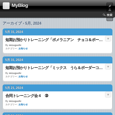
MyBlog
メ
ニ
ュ
検索
ー
アーカイブ › 5月, 2024
5月 31, 2024
短期お預かりトレーニング「ポメラニアン チョコ＆ボーダーコリー ラム」
By
mizuguchi
カテゴリー:
お知らせ
5月 31, 2024
短期お預かりトレーニング「ミックス うら＆ボーダーコリー ラム」
By
mizuguchi
カテゴリー:
お知らせ
5月 21, 2024
合同トレーニング会４ ➉
By
mizuguchi
カテゴリー:
お知らせ