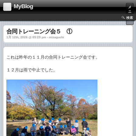
MyBlog
メ
ニ
ュ
検索
ー
合同トレーニング会５ ①
1月 12th, 2026 @ 05:29 pm › mizuguchi
これは昨年の１１月の合同トレーニング会です。
１２月は雨で中止でした。